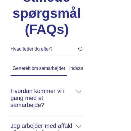
spørgsmål
(FAQs)
Generelt om samarbejdet
Indsamling og logistik
Hvordan kommer vi i
gang med et
samarbejde?
Det er nemt at kommei gang. Skriv
til os på info@posibi.dk eller ring
Jeg arbejder med affald