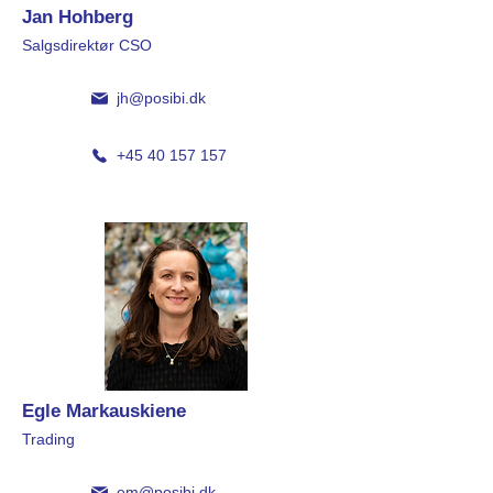
Jan Hohberg
Salgsdirektør CSO
jh@posibi.dk
+45 40 157 157
Egle Markauskiene
Trading
em@posibi.dk